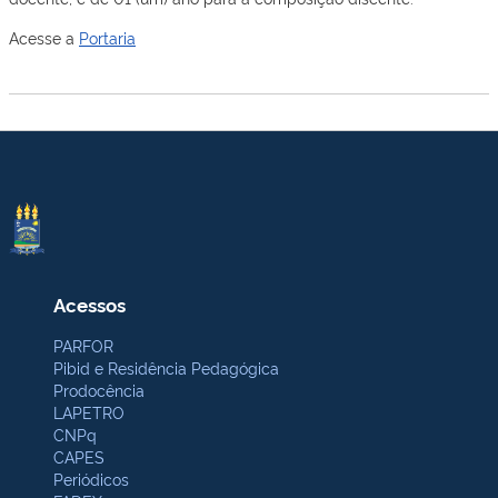
Acesse a
Portaria
Acessos
PARFOR
Pibid e Residência Pedagógica
Prodocência
LAPETRO
CNPq
CAPES
Periódicos