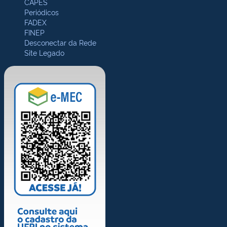
CAPES
Periódicos
FADEX
FINEP
Desconectar da Rede
Site Legado