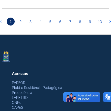
1
2
3
4
5
6
7
8
9
10
Acessos
PARFOR
Pibid e Residência Pedagógica
Prodocência
LAPETRO
CNPq
CAPES