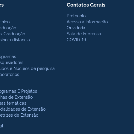
es
Contatos Gerais
Protocolo
cnico
Acesso à Informação
aduação
Ouvidoria
s-Graduação
Sala de Imprensa
sino a distância
COVID-19
ogramas
squisadores
upos e Núcleos de pesquisa
boratórios
ogramas E Projetos
nhas de Extensão
eas temáticas
dalidades de Extensão
retrizes de Extensão
al