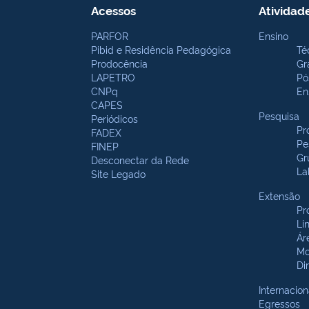
Acessos
Atividad
PARFOR
Ensino
Pibid e Residência Pedagógica
Té
Prodocência
Gr
LAPETRO
Pó
CNPq
En
CAPES
Pesquisa
Periódicos
Pr
FADEX
Pe
FINEP
Gr
Desconectar da Rede
La
Site Legado
Extensão
Pr
Li
Ár
Mo
Di
Internacion
Egressos