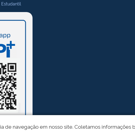
 Estudantil
ia de navegação em nosso site. Coletamos informações bási