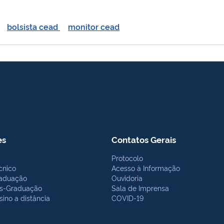
bolsista cead
monitor cead
es
Contatos Gerais
Protocolo
cnico
Acesso à Informação
aduação
Ouvidoria
s-Graduação
Sala de Imprensa
sino a distância
COVID-19