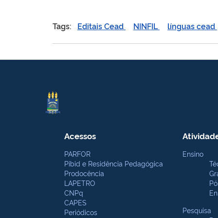
Tags:
Editais Cead
NINFIL
línguas cead
Acessos
Atividad
PARFOR
Ensino
Pibid e Residência Pedagógica
Té
Prodocência
Gr
LAPETRO
Pó
CNPq
En
CAPES
Pesquisa
Periódicos