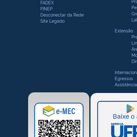
Pr
FADEX
Pe
FINEP
Gr
Desconectar da Rede
La
Site Legado
Extensão
Pr
Li
Ár
Mo
Di
Internacion
Egressos
Assistência