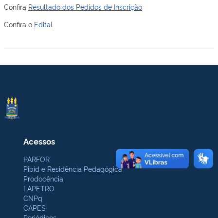
Confira
Resultado dos Pedidos de Inscrição
Confira o
Edital
Acessos
PARFOR
Pibid e Residência Pedagógica
Prodocência
LAPETRO
CNPq
CAPES
Periódicos