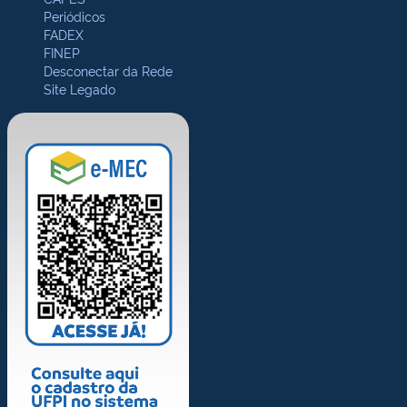
Periódicos
FADEX
FINEP
Desconectar da Rede
Site Legado