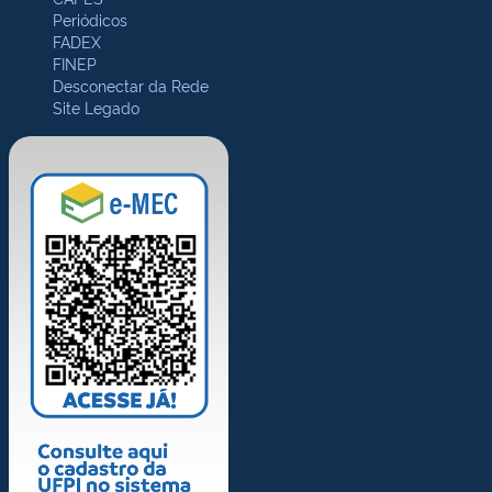
Periódicos
FADEX
FINEP
Desconectar da Rede
Site Legado