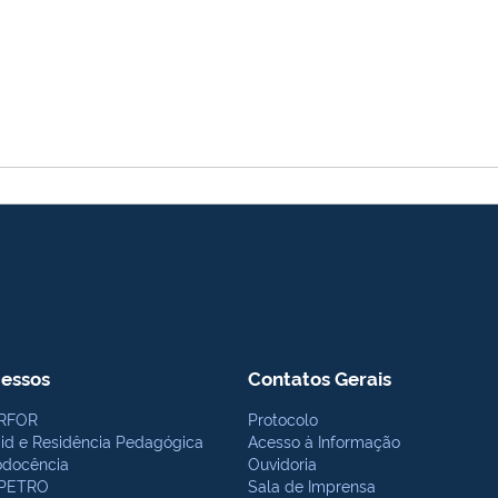
essos
Contatos Gerais
RFOR
Protocolo
bid e Residência Pedagógica
Acesso à Informação
odocência
Ouvidoria
PETRO
Sala de Imprensa