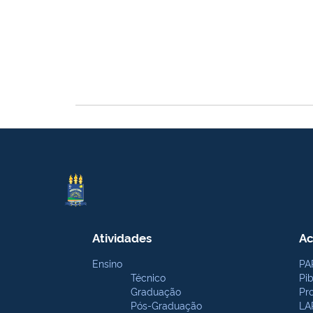
Atividades
Ac
Ensino
PA
Técnico
Pi
Graduação
Pr
Pós-Graduação
LA