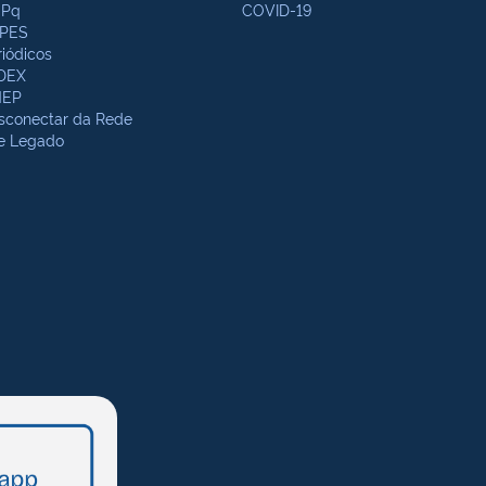
Pq
COVID-19
PES
riódicos
DEX
NEP
sconectar da Rede
te Legado