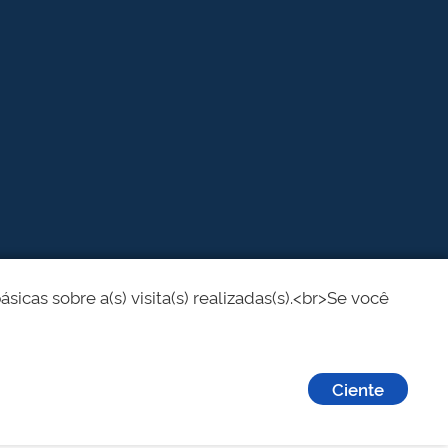
cas sobre a(s) visita(s) realizadas(s).<br>Se você
Ciente