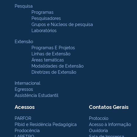
Pesquisa
Programas
Pesquisadores
Grupos e Núcleos de pesquisa
Laboratórios
Extensão
Programas E Projetos
Linhas de Extensão
Áreas temáticas
Modalidades de Extensão
Diretrizes de Extensão
Internacional
Egressos
Assistência Estudantil
Acessos
Contatos Gerais
PARFOR
Protocolo
Pibid e Residência Pedagógica
Acesso à Informação
Prodocência
Ouvidoria
LAPETRO
Sala de Imprensa