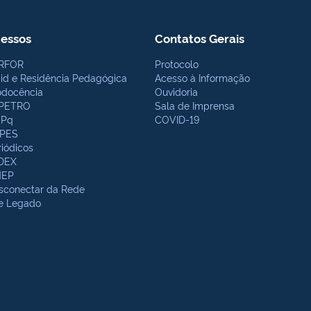
essos
Contatos Gerais
RFOR
Protocolo
bid e Residência Pedagógica
Acesso à Informação
odocência
Ouvidoria
PETRO
Sala de Imprensa
Pq
COVID-19
PES
riódicos
DEX
NEP
sconectar da Rede
te Legado