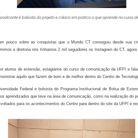
avalcante é bolsista do projeto e coloca em prática o que aprende no curso d
 um pouco sobre as conquistas que o Mundo CT conseguiu desde sua criaç
mos a diretoria nós tínhamos 2 mil seguidores no Instagram do CT, agora a 
or alunos de extensão, estagiários do curso de comunicação da UFPI e fala 
nstrar aquilo que fazem de bom e de melhor dentro do Centro de Tecnologi
versidade Federal e bolsista do Programa Institucional de Bolsa de Exten
 dos aprendizados que teve na área de comunicação, como na realização do 
oltados para os acontecimentos do Centro para dentro do site da UFPI e red