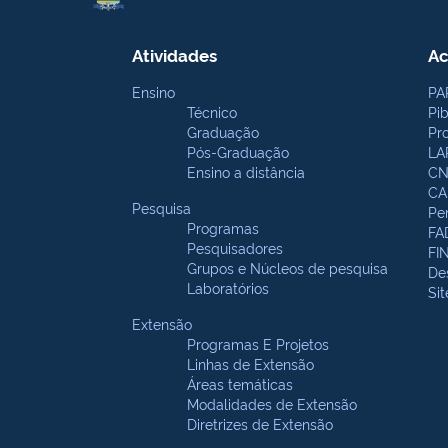
Atividades
Ac
Ensino
PA
Técnico
Pi
Graduação
Pr
Pós-Graduação
LA
Ensino a distância
CN
CA
Pesquisa
Pe
Programas
FA
Pesquisadores
FI
Grupos e Núcleos de pesquisa
De
Laboratórios
Si
Extensão
Programas E Projetos
Linhas de Extensão
Áreas temáticas
Modalidades de Extensão
Diretrizes de Extensão