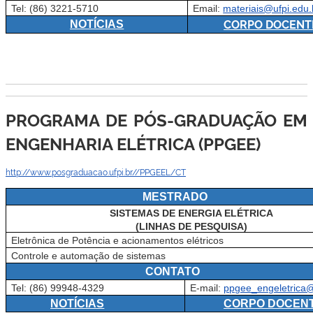
Tel: (86) 3221-5710
Email:
materiais@ufpi.edu.
CORPO DOCENT
NOTÍCIAS
PROGRAMA DE PÓS-GRADUAÇÃO EM
ENGENHARIA ELÉTRICA (PPGEE)
http://www.posgraduacao.ufpi.br//PPGEEL/CT
MESTRADO
SISTEMAS DE ENERGIA ELÉTRICA
(LINHAS DE PESQUISA)
Eletrônica de Potência e acionamentos elétricos
Controle e automação de sistemas
CONTATO
Tel: (86) 99948-4329
E-mail:
ppgee_engeletrica@
NOTÍCIAS
CORPO DOCEN