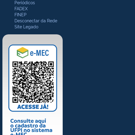
Periódicos
FADEX
FINEP
Desconectar da Rede
Site Legado