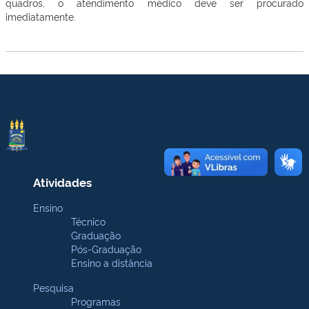
quadros, o atendimento médico deve ser procurado
imediatamente.
Atividades
Ensino
Técnico
Graduação
Pós-Graduação
Ensino a distância
Pesquisa
Programas