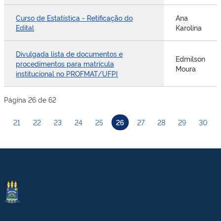
Curso de Estatística - Retificação do
Ana
Edital
Karolina
Divulgada lista de documentos e
Edmilson
procedimentos para matrícula
Moura
institucional no PROFMAT/UFPI
Página 26 de 62
21
22
23
24
25
26
27
28
29
30