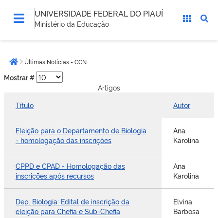
UNIVERSIDADE FEDERAL DO PIAUÍ
Ministério da Educação
Você
Últimas Notícias - CCN
está
Página inicial
aqui:
Mostrar #
Artigos
Título
Autor
Eleição para o Departamento de Biologia
Ana
- homologação das inscrições
Karolina
CPPD e CPAD - Homologação das
Ana
inscrições após recursos
Karolina
Dep. Biologia: Edital de inscrição da
Elvina
eleição para Chefia e Sub-Chefia
Barbosa