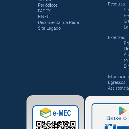
Pesquisa
Periódicos
Pr
FADEX
Pe
FINEP
Gr
Desconectar da Rede
La
Site Legado
Extensão
Pr
Li
Ár
Mo
Di
Internacion
Egressos
Assistência