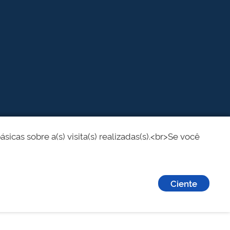
cas sobre a(s) visita(s) realizadas(s).<br>Se você
Ciente