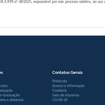
UFPI nº 49/2025, responsável por este processo seletivo, no uso de 
es
Contatos Gerais
Protocolo
cnico
Acesso à Informação
aduação
Ouvidoria
s-Graduação
Sala de Imprensa
sino a distância
COVID-19