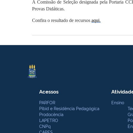
A Comissão de Seleção designada pela Portaria CCHL/
Provas Didáticas.
Confira o resultado de recursos
aqui
.
Acessos
Atividad
PARFOR
Ensino
Pibid e Residência Pedagógica
Té
Prodocência
Gr
LAPETRO
Pó
CNPq
En
CAPES