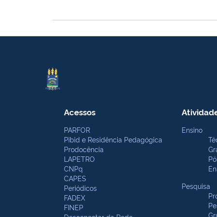
Acessos
Atividad
PARFOR
Ensino
Pibid e Residência Pedagógica
Té
Prodocência
Gr
LAPETRO
Pó
CNPq
En
CAPES
Pesquisa
Periódicos
Pr
FADEX
Pe
FINEP
Gr
Desconectar da Rede