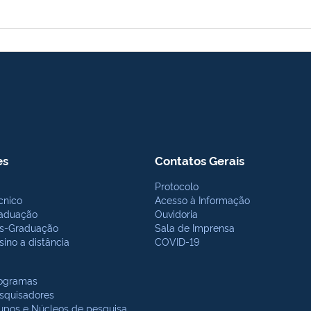
es
Contatos Gerais
Protocolo
cnico
Acesso à Informação
aduação
Ouvidoria
s-Graduação
Sala de Imprensa
sino a distância
COVID-19
ogramas
squisadores
upos e Núcleos de pesquisa