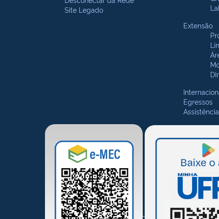
La
Site Legado
Extensão
Pr
Li
Ár
Mo
Di
Internacion
Egressos
Assistência