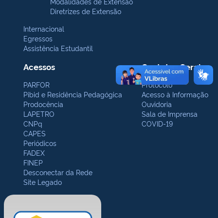
Modalidades de Extensão
Diretrizes de Extensão
Internacional
Egressos
Assistência Estudantil
Acessos
Contatos Gerais
PARFOR
Protocolo
Pibid e Residência Pedagógica
Acesso à Informação
Prodocência
Ouvidoria
LAPETRO
Sala de Imprensa
CNPq
COVID-19
CAPES
Periódicos
FADEX
FINEP
Desconectar da Rede
Site Legado