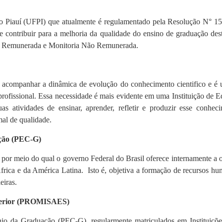
o Piauí (UFPI) que atualmente é regulamentado pela Resolução N° 15
r e contribuir para a melhoria da qualidade do ensino de graduação de
ria Remunerada e Monitoria Não Remunerada.
e acompanhar a dinâmica de evolução do conhecimento cientifico e é
profissional. Essa necessidade é mais evidente em uma Instituição de E
s atividades de ensinar, aprender, refletir e produzir esse conhecim
mal de qualidade.
ação (PEC-G)
 por meio do qual o governo Federal do Brasil oferece internamente a 
ica e da América Latina. Isto é, objetiva a formação de recursos hum
eiras.
uperior (PROMISAES)
io da Graduação (PEC-G), regularmente matriculados em Instituições