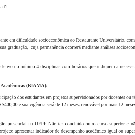
na-PI
udante em dificuldade socioeconômica ao Restaurante Universitário, com 
a sua graduação, cuja permanência ocorrerá mediante análises socioec
 letivo no mínimo 4 disciplinas com horários que indiquem a necessi
s e Acadêmicas (BIAMA):
cipação dos estudantes em projetos supervisionados por docentes ou t
 R$400,00 e sua vigência será de 12 meses, renovável por mais 12 meses
ão presencial na UFPI; Não ter concluído outro curso superior e nã
o projeto; apresentar indicador de desempenho acadêmico igual ou supe