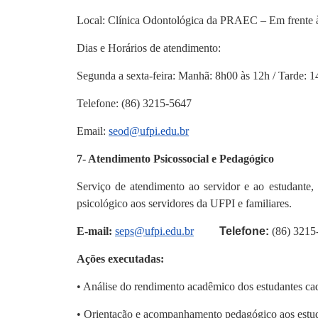
Local: Clínica Odontológica da PRAEC – Em frente 
Dias e Horários de atendimento:
Segunda a sexta-feira: Manhã: 8h00 às 12h / Tarde: 1
Telefone: (86) 3215-5647
Email:
seod@ufpi.edu.br
7- Atendimento Psicossocial e Pedagógico
Serviço de atendimento ao servidor e ao estudante
psicológico aos servidores da UFPI e familiares.
E-mail:
seps@ufpi.edu.br
Telefone:
(86) 3215
Ações executadas:
• Análise do rendimento acadêmico dos estudantes c
• Orientação e acompanhamento pedagógico aos estu