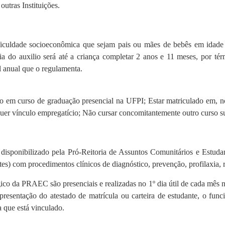
utras Instituições.
ficuldade socioeconômica que sejam pais ou mães de bebês em idade
ia do auxilio será até a criança completar 2 anos e 11 meses, por t
l anual que o regulamenta.
do em curso de graduação presencial na UFPI; Estar matriculado em, no
quer vínculo empregatício; Não cursar concomitantemente outro curso su
 disponibilizado pela Pró-Reitoria de Assuntos Comunitários e Estu
tes) com p
rocedimentos clínicos de diagnóstico, prevenção, profilaxia, 
o da PRAEC são presenciais e realizadas no 1º dia útil de cada mês no
apresentação do atestado de matrícula ou carteira de estudante, o f
 que está vinculado.