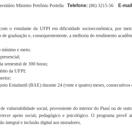
sitário Ministro Petrônio Portella
Telefone:
(86) 3215-56
E-mail
com o estudante da UFPI em dificuldade socioeconômica, por mei
so de graduação e, consequentemente, a melhoria do rendimento acadêmi
io mínimo e meio;
presencial;
ia semestral de 300 horas;
mbito da UFPI;
erior;
poio Estudantil (BAE) durante 24 (vinte e quatro) meses, consecutivos 
e vulnerabilidade social, proveniente do interior do Piauí ou de outr
ecer apoio social, pedagógico e psicológico. O programa provê ai
 integral e inclusão digital aos moradores.