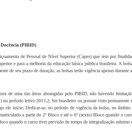
1
à Docência (PIBID)
amento de Pessoal de Nível Superior (Capes) que tem por finalidade
erior e para a melhoria da educação básica pública brasileira. A bols
nte de seu prazo de duração, as bolsas terão vigência apenas durante 
atura de uma das áreas abrangidas pelo PIBID, não havendo limitação
o período letivo 2013.2; Ser brasileiro ou possuir visto permanente no
o logo ele inicie; Dedicar-se, no período de vigência da bolsa, no âm
 matriculado a partir do 2º Bloco e até o 6º (sexto) Bloco quando o curs
 Bloco quando o curso tiver previsão de tempo de integralização mínimo 