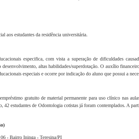
l aos estudantes da residência universitária.
acionais especifica, com vista a superação de dificuldades causadas 
 do desenvolvimento, altas habilidades/superdotação.
O auxílio financeir
cacionais especiais e ocorre por indicação do aluno que possui a nece
mpréstimo gratuito de material permanente para uso clínico nas aula
to, 42 estudantes de Odontologia cotistas já foram contemplados. A part
o)
06 - Bairro Ininga - Teresina/PI