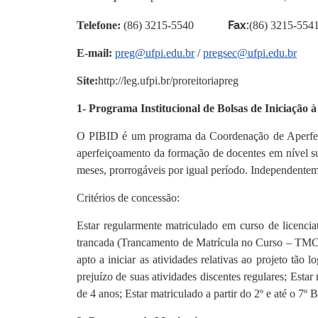
Fax:
Telefone:
(86) 3215-5540
(86) 3215-554
E-mail:
preg@ufpi.edu.br
/
pregsec@ufpi.edu.br
Site:
http://leg.ufpi.br/proreitoriapreg
1- Programa Institucional de Bolsas de Iniciação 
O PIBID é um programa da Coordenação de Aperfeiço
aperfeiçoamento da formação de docentes em nível sup
meses, prorrogáveis por igual período. Independenteme
Critérios de concessão:
Estar regularmente matriculado em curso de licenci
trancada (Trancamento de Matrícula no Curso – TMC) n
apto a iniciar as atividades relativas ao projeto tã
prejuízo de suas atividades discentes regulares; Estar
de 4 anos; Estar matriculado a partir do 2º e até o 7º