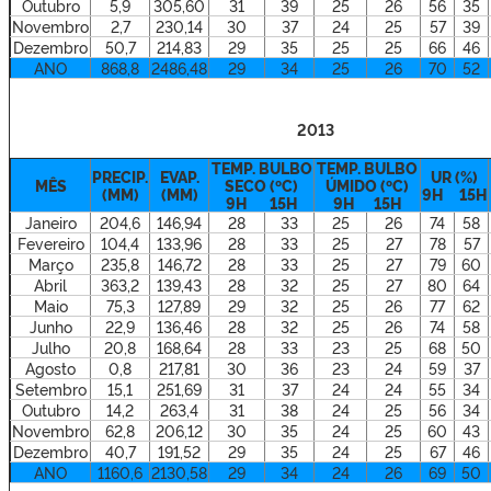
Outubro
5,9
305,60
31
39
25
26
56
35
Novembro
2,7
230,14
30
37
24
25
57
39
Dezembro
50,7
214,83
29
35
25
25
66
46
ANO
868,8
2486,48
29
34
25
26
70
52
2013
TEMP. BULBO
TEMP. BULBO
PRECIP.
EVAP.
UR (%)
MÊS
SECO (ºC)
ÚMIDO (ºC)
(MM)
(MM)
9H 15H
9H 15H
9H 15H
Janeiro
204,6
146,94
28
33
25
26
74
58
Fevereiro
104,4
133,96
28
33
25
27
78
57
Março
235,8
146,72
28
33
25
27
79
60
Abril
363,2
139,43
28
32
25
27
80
64
Maio
75,3
127,89
29
32
25
26
77
62
Junho
22,9
136,46
28
32
25
26
74
58
Julho
20,8
168,64
28
33
23
25
68
50
Agosto
0,8
217,81
30
36
23
24
59
37
Setembro
15,1
251,69
31
37
24
24
55
34
Outubro
14,2
263,4
31
38
24
25
56
34
Novembro
62,8
206,12
30
35
24
25
60
43
Dezembro
40,7
191,52
29
35
24
25
67
46
ANO
1160,6
2130,58
29
34
24
26
69
50