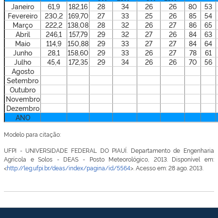
Janeiro
61,9
182,16
28
34
26
26
80
53
Fevereiro
230,2
169,70
27
33
25
26
85
54
Março
222,2
138,08
28
32
26
27
86
65
Abril
246,1
157,79
29
32
27
26
84
63
Maio
114,9
150,88
29
33
27
27
84
64
Junho
28,1
158,60
29
33
26
27
78
61
Julho
45,4
172,35
29
34
26
26
70
56
Agosto
Setembro
Outubro
Novembro
Dezembro
ANO
Modelo para citação:
UFPI - UNIVERSIDADE FEDERAL DO PIAUÍ. Departamento de Engenharia
Agrícola e Solos - DEAS - Posto Meteorológico, 2013. Disponível em:
<
http://leg.ufpi.br/deas/index/pagina/id/5564
>. Acesso em: 28 ago. 2013.