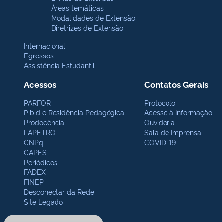
Áreas temáticas
A UFPI
ENSINO
PESQUISA
EXTENSÃO
Modalidades de Extensão
INTERNACIONALIZAÇÃO
Diretrizes de Extensão
Internacional
Egressos
Assistência Estudantil
Acessos
Contatos Gerais
UNIVERSIDADE
Posto Meteorológico - 2015
UFPI
PARFOR
Protocolo
Departamento
Pibid e Residência Pedagógica
Acesso à Informação
de Engenharia
Agrícola e
Prodocência
Ouvidoria
Solos
LAPETRO
Sala de Imprensa
Notícias
CNPq
COVID-19
Eventos
CAPES
Contato
Universidade Federal do 
Periódicos
Centro de Ciências Agrár
GALERIA
FADEX
Links
Departamento de Engenha
FINEP
Fotos
Dados Meteorológicos:
2015
Desconectar da Rede
DEAS
Site Legado
Histórico
Chefia