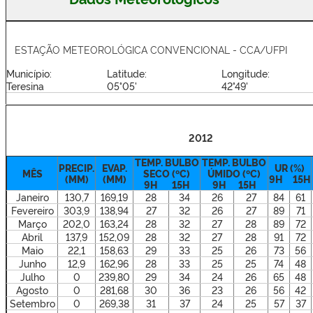
ESTAÇÃO METEOROLÓGICA CONVENCIONAL - CCA/UFPI
Município:
Latitude:
Longitude:
Teresina
05°05'
42°49'
2012
TEMP. BULBO
TEMP. BULBO
PRECIP.
EVAP.
UR (%)
MÊS
SECO (ºC)
ÚMIDO (ºC)
(MM)
(MM)
9H 15H
9H 15H
9H 15H
Janeiro
130,7
169,19
28
34
26
27
84
61
Fevereiro
303,9
138,94
27
32
26
27
89
71
Março
202,0
163,24
28
32
27
28
89
72
Abril
137,9
152,09
28
32
27
28
91
72
Maio
22,1
158,63
29
33
25
26
73
56
Junho
12,9
162,96
28
33
25
25
74
48
Julho
0
239,80
29
34
24
26
65
48
Agosto
0
281,68
30
36
23
26
56
42
Setembro
0
269,38
31
37
24
25
57
37