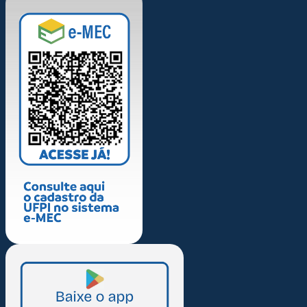
Docentes
Técnicos
Estrutura
Posto
Meteorológico
VINCULADOS AO
DEAS
Solos
Mecânica
Aplicada
VISITANTES
Hoje: 23
Total: 3108