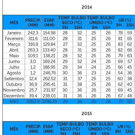
2014
TEMP. BULBO
TEMP. BULBO
PRECIP.
EVAP.
UR (%)
MÊS
SECO (ºC)
ÚMIDO (ºC)
(MM)
(MM)
9H 15H
9H 15H
9H 15H
Janeiro
242,3
154,98
28
32
25
26
78
59
Fevereiro
311,6
111,00
28
31
25
26
81
65
Março
316,8
129,84
27
32
25
26
83
62
Abril
263,3
133,40
28
31
26
26
82
66
Maio
109,1
138,21
28
32
25
26
79
63
Junho
3,0
169,24
29
32
24
26
69
57
Julho
1,2
186,95
29
34
24
25
66
45
Agosto
1,2
246,76
30
36
23
24
54
36
Setembro
12,4
262,52
31
37
25
25
60
38
Outubro
36,9
295,41
31
38
25
26
62
40
Novembro
25,7
231,97
30
36
26
26
69
45
Dezembro
39,4
236,01
31
36
26
26
67
46
ANO
1362,9
2296,29
29
34
25
26
71
52
2015
TEMP. BULBO
TEMP. BULBO
PRECIP.
EVAP.
UR (%)
MÊS
SECO (ºC)
ÚMIDO (ºC)
(MM)
(MM)
9H 15H
9H 15H
9H 15H