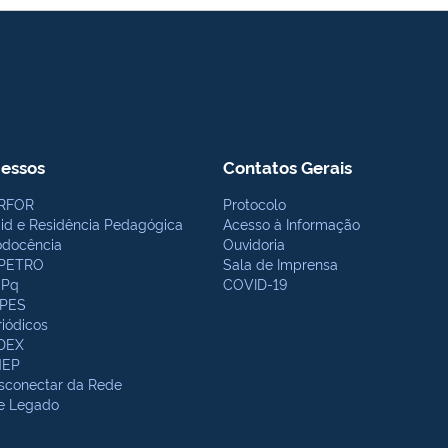
essos
Contatos Gerais
RFOR
Protocolo
bid e Residência Pedagógica
Acesso à Informação
odocência
Ouvidoria
PETRO
Sala de Imprensa
Pq
COVID-19
PES
riódicos
DEX
NEP
sconectar da Rede
te Legado