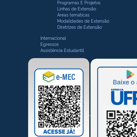
Programas E Projetos
Linhas de Extensão
Áreas temáticas
Modalidades de Extensão
Diretrizes de Extensão
Internacional
Egressos
Assistência Estudantil