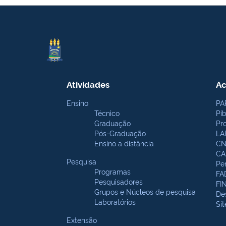
Atividades
Ac
Ensino
PA
Técnico
Pi
Graduação
Pr
Pós-Graduação
LA
Ensino a distância
CN
CA
Pesquisa
Pe
Programas
FA
Pesquisadores
FI
Grupos e Núcleos de pesquisa
De
Laboratórios
Si
Extensão