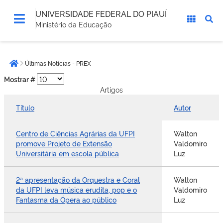
UNIVERSIDADE FEDERAL DO PIAUÍ
Ministério da Educação
Você
Últimas Notícias - PREX
está
Página inicial
aqui:
Mostrar #
Artigos
Título
Autor
Centro de Ciências Agrárias da UFPI
Walton
promove Projeto de Extensão
Valdomiro
Universitária em escola pública
Luz
2ª apresentação da Orquestra e Coral
Walton
da UFPI leva música erudita, pop e o
Valdomiro
Fantasma da Ópera ao público
Luz