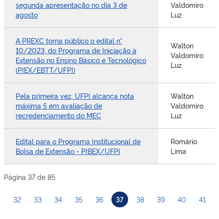
segunda apresentação no dia 3 de
Valdomiro
agosto
Luz
A PREXC torna público o edital n°
Walton
10/2023, do Programa de Iniciação à
Valdomiro
Extensão no Ensino Básico e Tecnológico
Luz
(PIEX/EBTT/UFPI)
Pela primeira vez, UFPI alcança nota
Walton
máxima 5 em avaliação de
Valdomiro
recredenciamento do MEC
Luz
Edital para o Programa Institucional de
Romário
Bolsa de Extensão - PIBEX/UFPI
Lima
Página 37 de 85
32
33
34
35
36
37
38
39
40
41