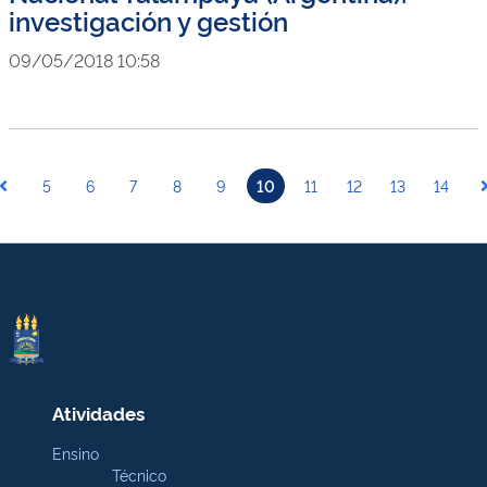
investigación y gestión
09/05/2018 10:58
5
6
7
8
9
10
11
12
13
14
Atividades
Ensino
Técnico