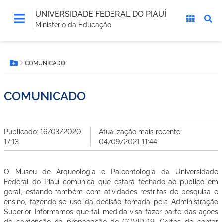
UNIVERSIDADE FEDERAL DO PIAUÍ
Ministério da Educação
Você
COMUNICADO
está
Botão Menu
aqui:
COMUNICADO
Publicado: 16/03/2020
Atualização mais recente:
17:13
04/09/2021 11:44
O Museu de Arqueologia e Paleontologia da Universidade
Federal do Piauí comunica que estará fechado ao público em
geral, estando também com atividades restritas de pesquisa e
ensino, fazendo-se uso da decisão tomada pela Administração
Superior. Informamos que tal medida visa fazer parte das ações
de contenção da propagação do COVID-19. Certos de contar