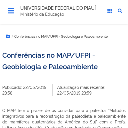
UNIVERSIDADE FEDERAL DO PIAUÍ
Ministério da Educação
Você
Conferências no MAP/UFPI - Geobiologia e Paleoambiente
está
Botão Menu
aqui:
Conferências no MAP/UFPI -
Geobiologia e Paleoambiente
Publicado: 22/05/2019
Atualização mais recente:
23:58
22/05/2019 23:59
O MAP tem o prazer de os convidar para a palestra: “Métodos
integrativos para a reconstrução da paleodieta e paleoambiente
de mamíferos quaternários da América do Sul” com a Profa.
Lidiane Asevedo (Pós-Graduação em Ecologia e Conservação –