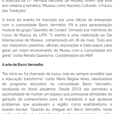
a abertura da 17ª Semana Nacional de Museus (SNM), que este
ano celebra a temática "Museus como Núcleos Culturais: o Futuro
das Tradições".
O início do evento foi marcado por uma oficina de artesanato
com a comunidade Barro Vermelho (PI) e pela apresentação
musical do grupo "Quarteto de Cordas", formado por membros do
Curso de Música da UFPI. “O evento é uma celebração ao
Dia
Internacional de Museus
, comemorado em
18 de maio
.
Todo ano
nós realizamos palestras, oficinas, exposições e bate-papos para
gerar um maior envolvimento do Museu com a comunidade em
geral”, conta Renata Quaresma, Coordenadora do MAP
A arte de Barro Vermelho
“No início eu fui chamada de louca, mas eu sempre acreditei que
a educação transforma", conta Maria Regina Alves, idealizadora
do programa educativo na comunidade Barro Vermelho,
localizada no litoral piauiense. Desde 2003, ela percebeu a
oportunidade de montar um espaço que priorizasse atividades de
geração de conhecimento para os moradores e que ajudasse
problemas que assolavam a região, como analfabetismo e
evasão escolar. "Quando eu cheguei em Barro Vermelho, havia