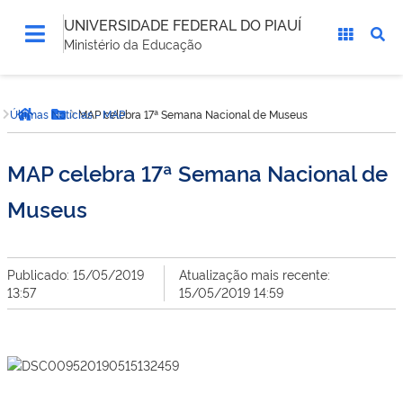
UNIVERSIDADE FEDERAL DO PIAUÍ
Ministério da Educação
Você
Últimas Notícias - MAP
MAP celebra 17ª Semana Nacional de Museus
está
Página inicial
Botão Menu
aqui:
MAP celebra 17ª Semana Nacional de
Museus
Publicado: 15/05/2019
Atualização mais recente:
13:57
15/05/2019 14:59