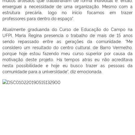
muitos artesãos que trabalhavam de forma individual e, então,
enxerguei a necessidade de uma organização.
Mesmo com a
estrutura precária, logo no início focamos em
trazer
professores
para dentro do espaço
”.
Atualmente graduanda do Curso de Educação do Campo na
UFPI, Maria Regina presencia o trabalho de mais de 15 anos
sendo repassado entre as gerações da comunidade. “
Me
considero um resultado d
o centro cultural de Barro Vermelho
,
porque hoje estou fazendo meu curso superior
por causa da
motivação deste projeto
. Há tempos atrás eu não acreditava
nes
t
a possibilidade e hoje eu busco trazer as pessoas da
comunidade para
a universidade”, diz emocionada.