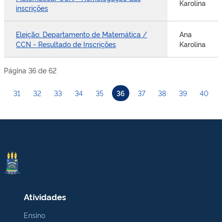
Karolina
inscrições
Eleição: Departamento de Matemática /
Ana
CCN - Resultado de Inscrições
Karolina
Página 36 de 62
31
32
33
34
35
36
37
38
39
40
Atividades
Ensino