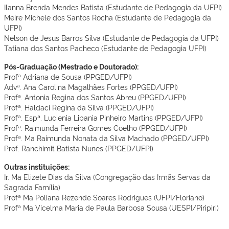
Ilanna Brenda Mendes Batista (Estudante de Pedagogia da UFPI)
Meire Michele dos Santos Rocha (Estudante de Pedagogia da
UFPI)
Nelson de Jesus Barros Silva (Estudante de Pedagogia da UFPI)
Tatiana dos Santos Pacheco (Estudante de Pedagogia UFPI)
Pós-Graduação (Mestrado e Doutorado):
Profª Adriana de Sousa (PPGED/UFPI)
Advª. Ana Carolina Magalhães Fortes (PPGED/UFPI)
Profª. Antonia Regina dos Santos Abreu (PPGED/UFPI)
Profª. Haldaci Regina da Silva (PPGED/UFPI)
Profª. Espª. Lucienia Libania Pinheiro Martins (PPGED/UFPI)
Profª. Raimunda Ferreira Gomes Coelho (PPGED/UFPI)
Profª. Ma Raimunda Nonata da Silva Machado (PPGED/UFPI)
Prof. Ranchimit Batista Nunes (PPGED/UFPI)
Outras instituições:
Ir. Ma Elizete Dias da Silva (Congregação das Irmãs Servas da
Sagrada Família)
Profª Ma Poliana Rezende Soares Rodrigues (UFPI/Floriano)
Profª Ma Vicelma Maria de Paula Barbosa Sousa (UESPI/Piripiri)