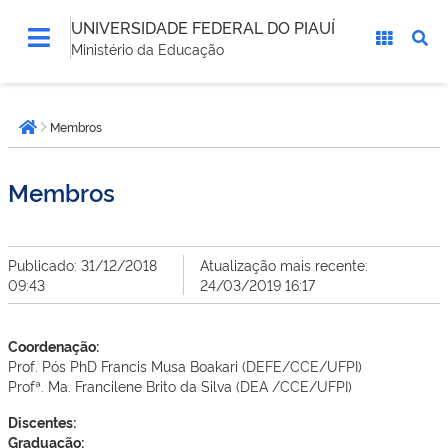
UNIVERSIDADE FEDERAL DO PIAUÍ
Ministério da Educação
Você
Membros
está
Página inicial
aqui:
Membros
Publicado: 31/12/2018
Atualização mais recente:
09:43
24/03/2019 16:17
Coordenação:
Prof. Pós PhD Francis Musa Boakari (DEFE/CCE/UFPI)
Profª. Ma. Francilene Brito da Silva (DEA /CCE/UFPI)
Discentes:
Graduação: