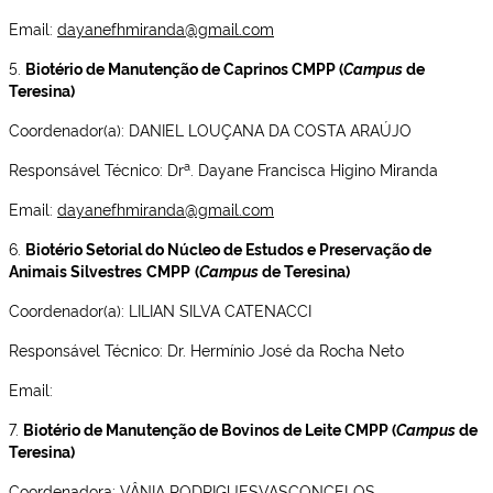
Email:
dayanefhmiranda@gmail.com
5.
Biotério de Manutenção de Caprinos CMPP (
Campus
de
Teresina)
Coordenador(a): DANIEL LOUÇANA DA COSTA ARAÚJO
a
Responsável Técnico: Dr
. Dayane Francisca Higino Miranda
Email:
dayanefhmiranda@gmail.com
6.
Biotério Setorial do Núcleo de Estudos e Preservação de
Animais Silvestres
CMPP
(
Campus
de Teresina)
Coordenador(a): LILIAN SILVA CATENACCI
Responsável Técnico: Dr. Hermínio José da Rocha Neto
Email:
7.
Biotério de Manutenção de Bovinos de Leite CMPP (
Campus
de
Teresina)
Coordenadora: VÂNIA RODRIGUESVASCONCELOS