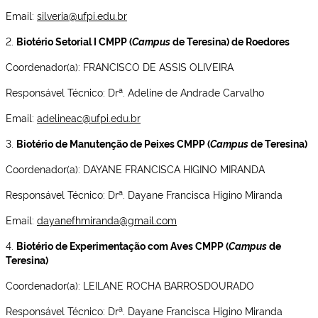
Email:
silveria@ufpi.edu.br
2.
Biotério Setorial I CMPP (
Campus
de Teresina) de Roedores
Coordenador(a): FRANCISCO DE ASSIS OLIVEIRA
a
Responsável Técnico: Dr
. Adeline de Andrade Carvalho
Email:
adelineac@ufpi.edu.br
3.
Biotério de Manutenção de Peixes CMPP (
Campus
de Teresina)
Coordenador(a): DAYANE FRANCISCA HIGINO MIRANDA
a
Responsável Técnico: Dr
. Dayane Francisca Higino Miranda
Email:
dayanefhmiranda@gmail.com
4.
Biotério de Experimentação com Aves CMPP (
Campus
de
Teresina)
Coordenador(a): LEILANE ROCHA BARROSDOURADO
a
Responsável Técnico: Dr
. Dayane Francisca Higino Miranda