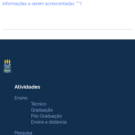
informações a serem acrescentadas ****]
Atividades
Ensino
Técnico
Graduação
Pós-Graduação
Ensino a distância
Pesquisa