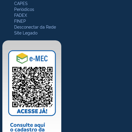
CAPES
Periódicos
FADEX
FINEP
Desconectar da Rede
Site Legado