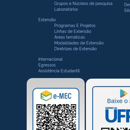
Grupos e Núcleos de pesquisa
De
Laboratórios
Si
Extensão
Programas E Projetos
Linhas de Extensão
Áreas temáticas
Modalidades de Extensão
Diretrizes de Extensão
Internacional
Egressos
Assistência Estudantil