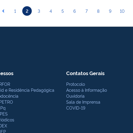
1
2
3
4
5
6
7
8
9
10
essos
Contatos Gerais
RFOR
Protocolo
bid e Residência Pedagógica
Acesso à Informação
odocência
Ouvidoria
PETRO
Sala de Imprensa
Pq
COVID-19
PES
riódicos
DEX
NEP