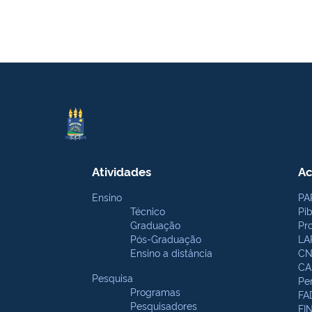
Atividades
Ac
Ensino
PA
Técnico
Pi
Graduação
Pr
Pós-Graduação
LA
Ensino a distância
CN
CA
Pesquisa
Pe
Programas
FA
Pesquisadores
FI