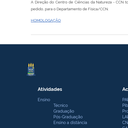
A Direção do Centro de Ciências da Natureza - CCN t
pedido, para o Departamento de Física/CCN.
HOMOLOGAÇÃO
Atividades
Ac
Ensino
PA
Técnico
Pi
Graduação
Pr
Pós-Graduação
LA
Ensino a distância
CN
CA