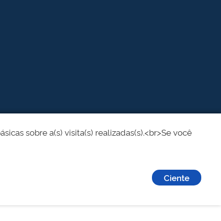
cas sobre a(s) visita(s) realizadas(s).<br>Se você
Ciente