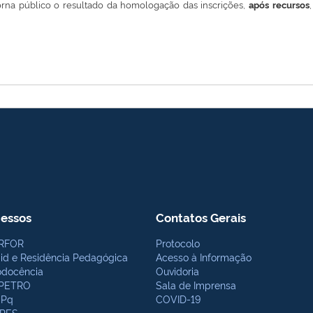
orna público o resultado da homologação das inscrições,
após recursos
essos
Contatos Gerais
RFOR
Protocolo
bid e Residência Pedagógica
Acesso à Informação
odocência
Ouvidoria
PETRO
Sala de Imprensa
Pq
COVID-19
PES