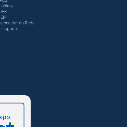
riódicos
DEX
NEP
sconectar da Rede
te Legado