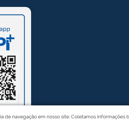
ia de navegação em nosso site. Coletamos informações bási