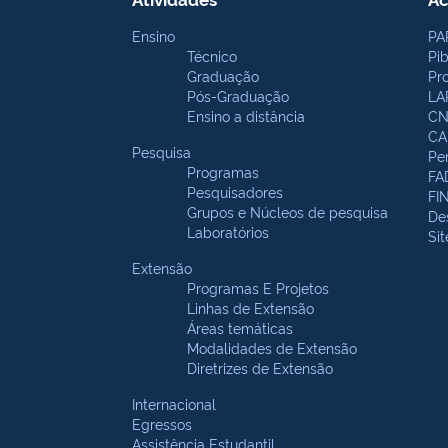
Ensino
PA
Técnico
Pi
Graduação
Pr
Pós-Graduação
LA
Ensino a distância
CN
CA
Pesquisa
Pe
Programas
FA
Pesquisadores
FI
Grupos e Núcleos de pesquisa
De
Laboratórios
Si
Extensão
Programas E Projetos
Linhas de Extensão
Áreas temáticas
Modalidades de Extensão
Diretrizes de Extensão
Internacional
Egressos
Assistência Estudantil