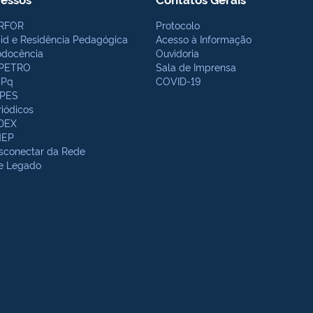
RFOR
Protocolo
bid e Residência Pedagógica
Acesso à Informação
odocência
Ouvidoria
PETRO
Sala de Imprensa
Pq
COVID-19
PES
riódicos
DEX
NEP
sconectar da Rede
te Legado