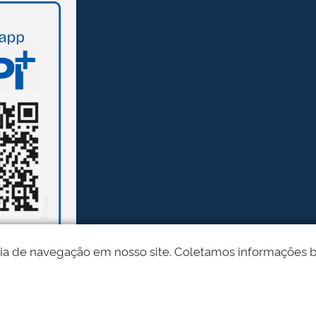
ia de navegação em nosso site. Coletamos informações bási