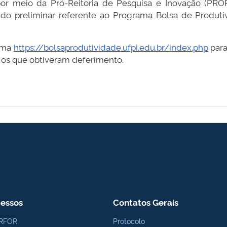
 por meio da Pró-Reitoria de Pesquisa e Inovação (PRO
ltado preliminar referente ao Programa Bolsa de Prod
orma
https://bolsaprodutividade.ufpi.edu.br/index.php
para
e os que obtiveram deferimento.
essos
Contatos Gerais
RFOR
Protocolo