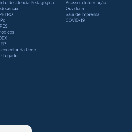
bid e Residência Pedagógica
Acesso à Informação
odocência
Ouvidoria
PETRO
Sala de Imprensa
Pq
COVID-19
PES
riódicos
DEX
NEP
sconectar da Rede
te Legado