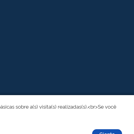
cas sobre a(s) visita(s) realizadas(s).<br>Se você
Ciente