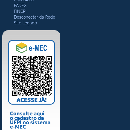
FADEX
FINEP
Desconectar da Rede
Site Legado