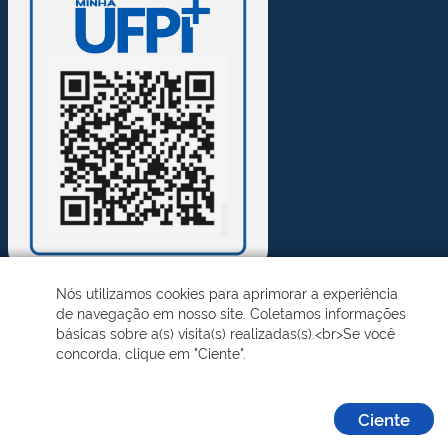
Nós utilizamos cookies para aprimorar a experiência
de navegação em nosso site. Coletamos informações
Desenvolvido pelo STI - Universidade Federal do Piauí
básicas sobre a(s) visita(s) realizadas(s).<br>Se você
concorda, clique em "Ciente".
Ciente