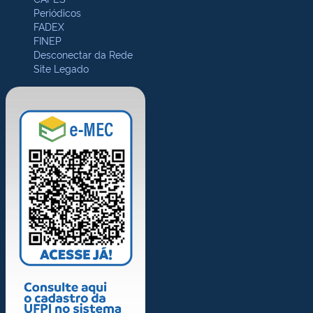
Periódicos
FADEX
FINEP
Desconectar da Rede
Site Legado