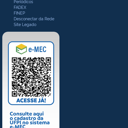
Periódicos
FADEX
FINEP
Desconectar da Rede
Site Legado