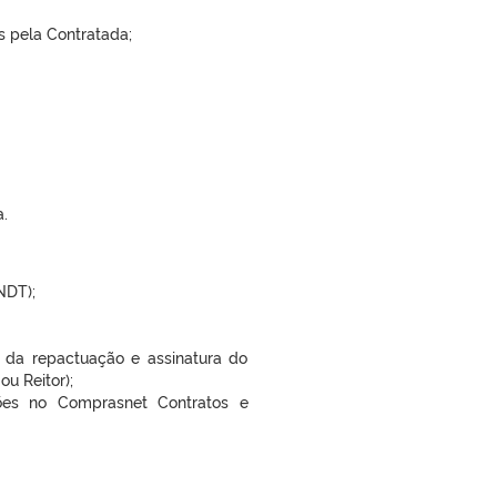
 pela Contratada;
.
NDT);
 da repactuação e assinatura do
u Reitor);
ções no Comprasnet Contratos e