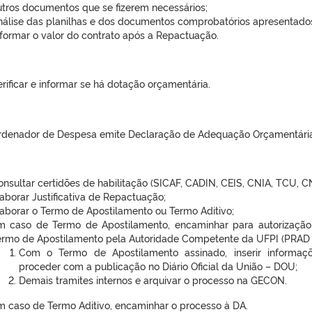
utros documentos que se fizerem necessários;
nálise das planilhas e dos documentos comprobatórios apresentados
nformar o valor do contrato após a Repactuação.
rificar e informar se há dotação orçamentária.
rdenador de Despesa emite Declaração de Adequação Orçamentária
onsultar certidões de habilitação (SICAF, CADIN, CEIS, CNIA, TCU, C
aborar Justificativa de Repactuação;
laborar o Termo de Apostilamento ou Termo Aditivo;
m caso de Termo de Apostilamento, encaminhar para autorização
ermo de Apostilamento pela Autoridade Competente da UFPI (PRAD o
Com o Termo de Apostilamento assinado, inserir informa
proceder com a publicação no Diário Oficial da União – DOU;
Demais tramites internos e arquivar o processo na GECON.
m caso de Termo Aditivo, encaminhar o processo à DA.