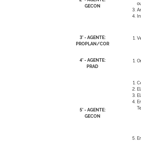
o
GECON
A
I
3° - AGENTE:
Ve
PROPLAN/COR
4° - AGENTE:
O
PRAD
C
El
E
E
T
5° - AGENTE:
GECON
E