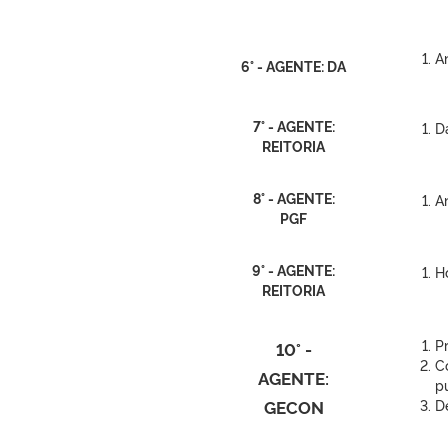
A
6° - AGENTE: DA
7° - AGENTE:
D
REITORIA
8° - AGENTE:
An
PGF
9° - AGENTE:
H
REITORIA
Pr
10° -
C
AGENTE:
pu
GECON
D