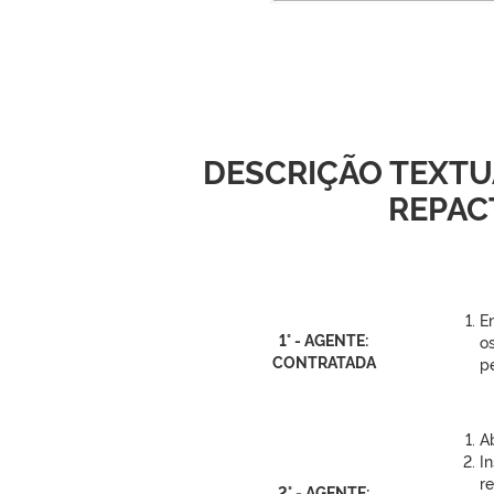
DESCRIÇÃO TEXTU
REPAC
E
1° - AGENTE:
o
CONTRATADA
pe
Ab
I
r
2° - AGENTE: