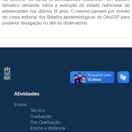
temático versando sobre a evolução do estado nutricional de
adolescentes nos últimos 15 anos. O mesmo passará por revisão
do corpo editorial dos Boletins epidemiológicos do ObsESP para
posterior divulgação no site do observatório.
Atividades
Ensino
Técnico
Graduação
Pós-Graduação
Ensino a distância