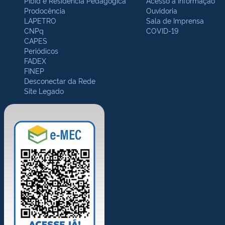
Pibid e Residência Pedagógica
Acesso à Informação
Prodocência
Ouvidoria
LAPETRO
Sala de Imprensa
CNPq
COVID-19
CAPES
Periódicos
FADEX
FINEP
Desconectar da Rede
Site Legado