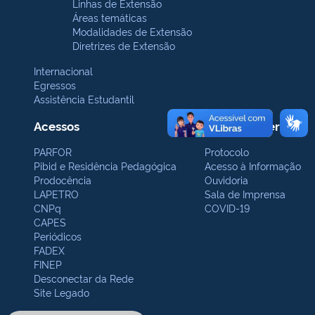
Linhas de Extensão
Áreas temáticas
Modalidades de Extensão
Diretrizes de Extensão
Internacional
Egressos
Assistência Estudantil
Acessos
Contatos Gerais
PARFOR
Protocolo
Pibid e Residência Pedagógica
Acesso à Informação
Prodocência
Ouvidoria
LAPETRO
Sala de Imprensa
CNPq
COVID-19
CAPES
Periódicos
FADEX
FINEP
Desconectar da Rede
Site Legado