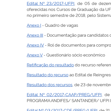
Edital Nº 23/2017-UFPI
, de 05 de dezem
oferecidas nos Cursos de Graduação da UF
no primeiro semestre de 2018, pelo Sistema
Anexo I
- Quadro de vagas
Anexo III
- Documentação para candidatos 
Anexo IV
- Rol de documentos para compro
Anexo V
- Questionário sócio econômico
Retificação do resultado
do recurso referen
Resultado do recurso
ao Edital de Reingr
Resultado dos recursos
, de 23 de novembr
Edital Nº 02/2017-CAAP/PREG/UFPI
, de
PROGRAMA ANDIFES/ SANTANDER/ UFPI 
Edital Nº 03/2017-CDE/PREG/UFPI
, de 2