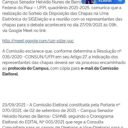
Campus Senador Helvídio Nunes de Barros da Universidade
Federal do Piauí – UFPI, quadriênio 2021-2025, comunica que a
realização do Sorteio da Disposição das Chapas na Urna
Eletrônica do SIGEleição e a reunião com os representantes das
chapas para o debate acontecerá no dia 27/09/2021 às 09h,
via Google Meet no link:
http://meet.google.com/uzr-sdze-vuc
A Comissão esclarece que, conforme determina a Resolução nº
035/2020 -CONSUN/UFPI em seu Artigo 27, a indicação dos
representantes das chapas deverá ser via processo encaminhado
ao
protocolo do Campus,
com cópia para
e-mail da Comissão
Eleitoral.
23/09/2021 - A Comissão Eleitoral constituída pela Portaria nº
070/2021, de 02 de setembro de 2021 – Campus Senador
Helvídio Nunes de Barros- CSHNB, seguindo o Cronograma
Eleitoral do EDITAL Nº 001/2021 que rege a Consulta
Comunitária para os cargos de Diretor(a) e Vice-Diretor(a) para o