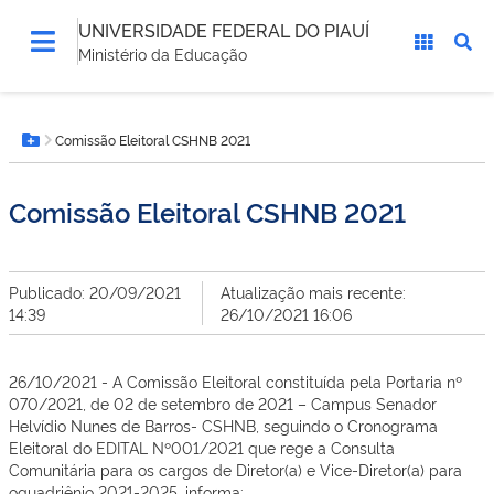
UNIVERSIDADE FEDERAL DO PIAUÍ
Ministério da Educação
Você
Comissão Eleitoral CSHNB 2021
está
Botão Menu
aqui:
Comissão Eleitoral CSHNB 2021
Publicado: 20/09/2021
Atualização mais recente:
14:39
26/10/2021 16:06
26/10/2021 - A Comissão Eleitoral constituída pela Portaria nº
070/2021, de 02 de setembro de 2021 – Campus Senador
Helvídio Nunes de Barros- CSHNB, seguindo o Cronograma
Eleitoral do EDITAL Nº001/2021 que rege a Consulta
Comunitária para os cargos de Diretor(a) e Vice-Diretor(a) para
oquadriênio 2021-2025, informa: