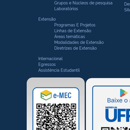
Grupos e Núcleos de pesquisa
De
Laboratórios
Si
Extensão
Programas E Projetos
Linhas de Extensão
Áreas temáticas
Modalidades de Extensão
Diretrizes de Extensão
Internacional
Egressos
Assistência Estudantil