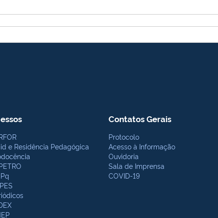
essos
Contatos Gerais
RFOR
Protocolo
bid e Residência Pedagógica
Acesso à Informação
odocência
Ouvidoria
PETRO
Sala de Imprensa
Pq
COVID-19
PES
riódicos
DEX
NEP