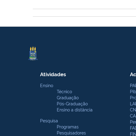
Atividades
Ac
Ensino
PA
Técnico
Pi
Graduação
Pr
Pós-Graduação
LA
Ensino a distância
CN
CA
Pesquisa
Pe
Programas
FA
Pesquisadores
FI