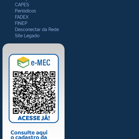
CAPES
Periódicos
FADEX
FINEP
Desconectar da Rede
Site Legado