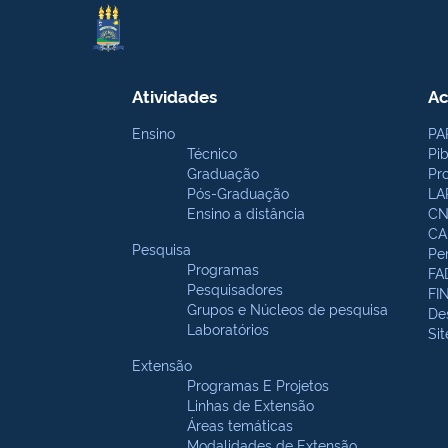
Atividades
Ac
Ensino
PA
Técnico
Pi
Graduação
Pr
Pós-Graduação
LA
Ensino a distância
CN
CA
Pesquisa
Pe
Programas
FA
Pesquisadores
FI
Grupos e Núcleos de pesquisa
De
Laboratórios
Si
Extensão
Programas E Projetos
Linhas de Extensão
Áreas temáticas
Modalidades de Extensão