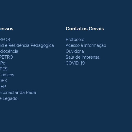
essos
Contatos Gerais
RFOR
Protocolo
bid e Residência Pedagógica
Acesso à Informação
odocência
Ouvidoria
PETRO
Sala de Imprensa
Pq
COVID-19
PES
riódicos
DEX
NEP
sconectar da Rede
te Legado