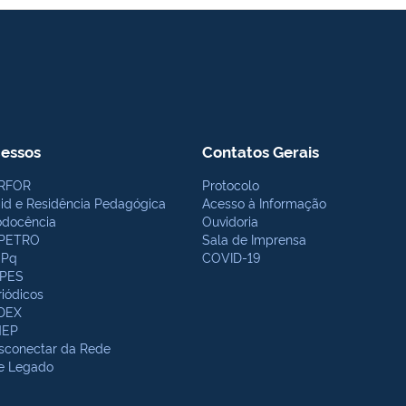
essos
Contatos Gerais
RFOR
Protocolo
bid e Residência Pedagógica
Acesso à Informação
odocência
Ouvidoria
PETRO
Sala de Imprensa
Pq
COVID-19
PES
riódicos
DEX
NEP
sconectar da Rede
te Legado