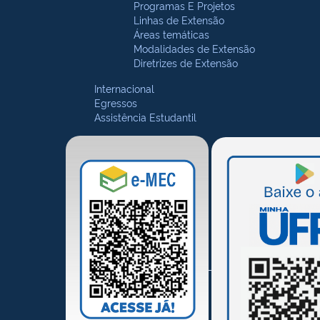
Programas E Projetos
Linhas de Extensão
Áreas temáticas
Modalidades de Extensão
Diretrizes de Extensão
Internacional
Egressos
Assistência Estudantil