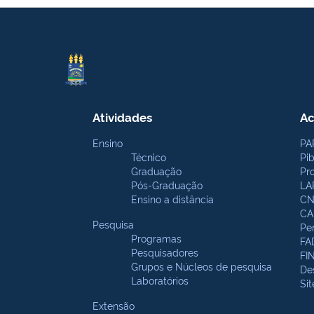
Atividades
Ac
Ensino
PA
Técnico
Pi
Graduação
Pr
Pós-Graduação
LA
Ensino a distância
CN
CA
Pesquisa
Pe
Programas
FA
Pesquisadores
FI
Grupos e Núcleos de pesquisa
De
Laboratórios
Si
Extensão