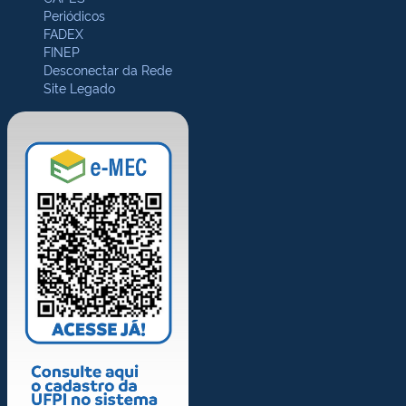
Periódicos
FADEX
FINEP
Desconectar da Rede
Site Legado