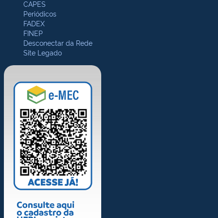
CAPES
Periódicos
FADEX
FINEP
Desconectar da Rede
Site Legado