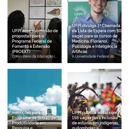
UFPI divulga 1ª Chamada
UFPI abre submissão de
da Lista de Espera com 50
propostas para o
vagas para os cursos de
Programa Federal de
Medicina (Floriano),
Fomento à Extensão
Psicologia e Inteligência
(PROEXT)
Artificial
O Ministério da Educação (MEC), por meio da Secretaria de Educação Superior (SESu/MEC), em parceria com a Universidade Federal do Piauí (UFPI), anuncia a abertura de submissão de propostas para o Programa Federal de Fomento à Extensão (PROEXT). A chamada é destinada para a concessão de auxílio financeiro a projetos de extensão dos cursos da UFPI. O período de vigência será de 16 meses, com início em 01 de setembro de 2026 e término em 31 de dezembro de 2027. O programa tem o objetivo de apoiar o desenvolvimento de projetos de extensão; fortalecer e consolidar a inserção curricular da extensão nos cursos de graduação da Universidade Federal do Piauí e promover a formação de recursos humanos em projetos extensionistas desenvolvidos em ambientes sociais e produtivos, integrando-os ao currículo dos cursos de graduação da UFPI. Recursos Financeiros Os recursos financeiros decorrem da Chamada Institucional SESu/MEC, no montante total de R$ 522.000,00. Será concedido aporte financeiro de até R$ 9.000,00 por projeto submetido por cada curso. A distribuição dos recursos entre os cursos curricularizados observará o seguinte limite por curso e por campus: a) Campus Amílcar Ferreira Sobral (CAFS): até R$ 9.000,00 por curso; b) Campus Senador Helvídio Nunes de Barros (CSHNB): até R$ 9.000,00 por curso; c) Campus Ministro Petrônio Portella (CMPP): até R$ 9.000,00 por curso. O valor total e os limites por curso poderão ser ajustados conforme critérios institucionais e disponibilidade orçamentária. MINIST Submissão e critérios O período de submissão de propostas está aberto até às 23h59 do dia 21 de agosto de 2026. A proposta deve ter o coordenador da proposta de extensão deverá obrigatoriamente: a) Ser o coordenador (a) de extensão do curso ou o coordenador (a) do curso; b) Estar em pleno exercício profissional na UFPI; c) Não estar afastado das suas funções acadêmicas (ex. cursando Mestrado, Doutorado, etc..); d) Não integrar equipe executora de qualquer outra proposta submetida nesta chamada; e) O coordenador (a) do projeto não poderá apresentar pendências nos relatórios exigidos ou inadimplência em editais de extensão da sua IES; f) O coordenador (a) do projeto deve possuir lotação no campus do território onde será desenvolvido o projeto. Será permitida apenas uma proposta por curso, a ser submetida exclusivamente por formulário que pode ser acessado clicando aqui. Serão fomentados projetos de extensão destinados à aplicação de conhecimentos científicos, tecnológicos e de inovação que contemplem as seguintes eixos temáticos: Eixo I: Educação cidadania e direitos humanos; Eixo II: Saúde, bem-estar e qualidade de vida; Eixo III: Cultura, Arte, Patrimônio e comunicação; Eixo IV: Desenvolvimento urbano, rural e território sustentável; Eixo V: Meio ambiente, recursos hídricos e sustentabilidade; Eixo VI: Trabalho, emprego, renda e economia; Eixo VII: Tecnologia, inovação, produção e empreendedorismo social; Eixo VIII: Modernização de gestão pública; Eixo IX: Igualdade racial, de gênero e diversidade; Eixo X: Inclusão, acessibilidade e direito das pessoas com deficiência. Resultados e publicações Os resultados serão divulgados na página da PREXC (ufpi.br/editais-prex) e da UFPI (ufpi.br/). Após a publicação do resultado final, os professores serão convocados para assinar o Termo de Compromisso junto à Pró-Reitoria de Extensão e Cultura. Confira o edital clicando aqui.
A Universidade Federal do Piauí (UFPI) divulgou, nesta quinta-feira (06/08), a 1ª Chamada da Lista de Espera com 50 vagas para os cursos de Bacharelado em Medicina no Campus Amílcar Ferreira Sobral (CAFS), em Floriano, Bacharelado em Psicologia e Bacharelado em Inteligência Artificial no Campus Ministro Petrônio Portella (CMPP), em Teresina. As matrículas institucionais ocorrem conforme o cronograma do Edital PREG/UFPI nº 39, de 05 de agosto de 2026 e são realizadas exclusivamente on-line no Sistema de Matrícula da UFPI no site: https://matriculagraduacao.ufpi.br/. Do total de vagas oferecidas, 50% são destinadas a estudantes que cursaram integralmente e exclusivamente o Ensino Médio na rede pública ou em escolas comunitárias que atuam no âmbito da educação do campo conveniadas com o poder público, conforme estabelece a Lei nº 12.711/2012. A partir dessa exigência, há reserva de vagas a estudantes com renda familiar bruta per capita mensal menor ou igual a 1 salário mínimo, autodeclarados pretos, pardos, indígenas ou quilombolas e para pessoas com deficiência. Prazo para envio da documentação de validação de cotas - Para candidatos cotistas que precisam comprovar critérios de etnia e raça e/ou baixa renda e/ou pessoa com deficiência (PPI-1, Q-1, PCD-1, EP-1, PPI-2 e PCD-2), o envio de documentação de validação das cotas no Sistema de Matrícula da UFPI (https://matriculagraduacao.ufpi.br/) ocorre das 8h do dia 07 de agosto de 2026 às 23h59 do dia 11 de agosto de 2026, conforme estabelece o cronograma do Edital PREG/UFPI nº 39/2026 de 05 de agosto de 2026 e os procedimentos descritos no Edital UFPI nº 06/2026 de 01 de junho de 2026, ambos disponíveis na página da COPESE/UFPI (https://copese.ufpi.br/concursos/processo-seletivo-psicologia-inteligencia-artificial-medicina/). Prazo para envio da Documentação Básica para todos os candidatos (Cotistas e Ampla Concorrência) - Os candidatos da Ampla Concorrência (AC) e os candidatos cotistas devem enviar a Documentação Básica no Sistema de Matrícula da UFPI (https://matriculagraduacao.ufpi.br/), das 8h do dia 07 de agosto de 2026 às 23h59 do dia 11 de agosto de 2026. A documentação básica está disponível no Anexo III (A a I) do Edital UFPI nº 06/2026 de 01 de junho de 2026, disponível na página da UFPI (https://copese.ufpi.br/concursos/processo-seletivo-psicologia-inteligencia-artificial-medicina/). A Matrícula Institucional é um procedimento obrigatório para todos os candidatos convocados nas chamadas (Chamada Regular e Listas de Espera). Nesta primeira etapa das matrículas na UFPI, o aluno formaliza seu vínculo com a Instituição. Há ainda a segunda fase, chamada de “matrícula curricular", que vincula o aluno às disciplinas, que ocorre mais à frente, também on-line (via portal do discente no Sistema Integrado de Gestão de Atividades Acadêmicas (SIGAA). ATENÇÃO! O preenchimento das vagas remanescentes pelos candidatos da Lista de Espera ocorrerá conforme estabelecido no Edital UFPI nº 06/2026 de 01 de junho de 2026. O candidato cotista (PPI 1, Q 1, PCD 1, EP 1, PPI 2, Q 2, PCD 2 ou EP2) que for selecionado e convocado para ocupar a vaga de Ampla Concorrência (AC), conforme preconiza a legislação vigente, deverá apresentar a documentação comprobatória referente à Ampla Concorrência, sendo dispensada apresentação dos documentos referente à cota escolhida. O candidato cotista (PPI 1, Q 1, PCD 1, EP 1, PPI 2, Q 2, PCD 2 ou EP2) que for selecionado e convocado para ocupar a vaga de outra modalidade de cota, conforme preconiza a legislação vigente, deverá apresentar a documentação comprobatória referente à cota para a qual foi convocado, em concordância com o questionário do perfil socioeconômico respondido pelo candidato no ato de inscrição do SISU. Quando um determinado tipo de vaga de cotas não possuir mais candidatos aptos na espera, a convocação adotará a sistemática disposta nos Art. 14º e 15º, da Portaria Normativa nº 18, de 11 de outubro de 2012 e na Seção IV da Portaria Normativa nº 21, de 5 de novembro de 2012. Neste caso, o candidato (AC ou Cotista) será identificado com um símbolo (#, *, &, %, @, ^, ~, $ ou AC) ao lado do número do CPF e período de ingresso, e a legenda relacionada ao símbolo encontra-se no final do documento, informando a modalidade de concorrência original do candidato. Especificamente neste caso, o candidato deverá apresentar os documentos referentes a sua concorrência original (AC ou Cota escolhida). As vagas não ocupadas ao final da Chamada Regular (1º convocação) serão preenchidas mediante utilização da lista de espera disponibilizada pela COPESE pelo site da UFPI ou COPESE. Confira os candidatos aprovados na 1ª Chamada da Lista de Espera dos cursos de Medicina (Floriano), Psicologia e Inteligência Artificial. Edital PREG/UFPI nº 39/2026 - Cronograma e Procedimentos de Matrícula Institucional.
Inscrições para o
UFPI publica edital com
Programa de Bolsas de
156 vagas para inclusão
Produtividade em
de estudantes indígenas,
Pesquisa e
quilombolas e