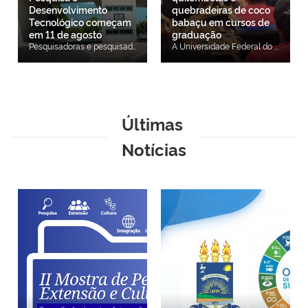
Desenvolvimento
quebradeiras de coco
Tecnológico começam
babaçu em cursos de
em 11 de agosto
graduação
Pesquisadoras e pesquisadores da Universidade Federal do Piauí (UFPI) poderão se inscrever, de 11 de agosto a 4 de setembro de 2026, no Programa de Bolsas de Produtividade em Pesquisa e em Desenvolvimento Tecnológico (PQDT) 2026-2027. As inscrições serão realizadas exclusivamente por meio eletrônico, conforme as orientações previstas no edital. O resultado final está previsto para 25 de setembro de 2026. O programa é destinado a pesquisadoras e pesquisadores da UFPI que tiveram projetos recomendados pelo Conselho Nacional de Desenvolvimento Científico e Tecnológico (CNPq), mas que não foram contemplados com bolsas em razão das limitações orçamentárias. Novidades do edital A edição 2026-2027 do PQDT apresenta mudanças em relação ao edital anterior. O número de bolsas passa de 22 para 25, com a criação de três novas bolsas. Também foi instituída uma cota específica de três bolsas para docentes dos campi de Picos, Floriano e Bom Jesus, destinada a pesquisadores das unidades fora de sede. Outra novidade é o novo modelo de distribuição das bolsas, que prevê uma etapa inicial de distribuição entre as grandes áreas do conhecimento e uma regra de alternância por Comitês de Assessoramento do CNPq, buscando ampliar a representatividade das diferentes áreas de pesquisa. O edital também passa a exigir que os projetos submetidos estejam previamente cadastrados e validados na PROPESQI, por meio do SIGAA, até o encerramento do período de inscrições. Além das novidades, o programa mantém a destinação mínima de oito bolsas para pesquisadoras autodeclaradas do gênero feminino, desde que atendidos os critérios de elegibilidade e classificação previstos no edital. Como participar As inscrições deverão ser realizadas exclusivamente por meio eletrônico, conforme as orientações e o cronograma estabelecidos no edital. O documento reúne informações sobre critérios de elegibilidade, documentação exigida, etapas do processo seletivo e procedimentos para submissão das propostas. O edital completo está disponível na página da PROPESQI.
A Universidade Federal do Piauí (UFPI), por meio da Pró-Reitoria de Ensino de Graduação (PREG), lançou o edital do Processo Seletivo Específico e Diferenciado (PSED) para o preenchimento de 156 vagas remanescentes destinadas à Política de Inclusão de estudantes indígenas, quilombolas e quebradeiras de coco babaçu nos cursos de graduação da Instituição. O ingresso dos candidatos selecionados ocorrerá no período letivo 2026.2. As inscrições estarão abertas de 5 a 12 de agosto, exclusivamente por meio de formulário eletrônico. As 156 vagas estão distribuídas entre cursos de graduação ofertados nos campi da UFPI e integram a Política de Inclusão de estudantes indígenas, quilombolas e quebradeiras de coco babaçu, instituída pela Resolução CONSUN/UFPI nº 402/2026. Podem participar do processo seletivo candidatos autodeclarados e reconhecidos como indígenas, quilombolas ou quebradeiras de coco babaçu, que tenham concluído o Ensino Médio ou equivalente e atendam aos critérios estabelecidos no edital, nas Normas Gerais de Graduação da UFPI (Resolução CEPEX/UFPI nº 177/2012 e suas alterações) e na Política de Inclusão da Universidade. Caso as vagas não sejam totalmente preenchidas na Chamada Regular (1ª convocação), os candidatos classificados poderão ser convocados por meio de lista de espera, conforme editais específicos que serão divulgados na página oficial da UFPI. O processo seletivo será realizado em três etapas. A primeira consiste na verificação dos requisitos e da documentação apresentada no ato da inscrição, de caráter eliminatório. A segunda corresponde à análise das notas do Histórico Escolar, de caráter classificatório. Já a terceira etapa será uma prova de redação presencial, em Língua Portuguesa, de caráter eliminatório e classificatório. A prova de redação terá duração de duas horas e será aplicada na data prevista no cronograma do edital, no município escolhido pelo candidato durante a inscrição: Teresina, Picos, Floriano ou Bom Jesus. O local de realização da prova, com informações sobre estabelecimento, endereço e sala, será divulgado posteriormente na página oficial do processo seletivo, de acordo com o município indicado pelo candidato no momento da inscrição. O resultado final será divulgado em 28 de agosto. O edital completo, o formulário de inscrição e o cronograma do processo seletivo estão disponíveis na página oficial do PSED da UFPI. Acesse o edital.
Últimas
Notícias