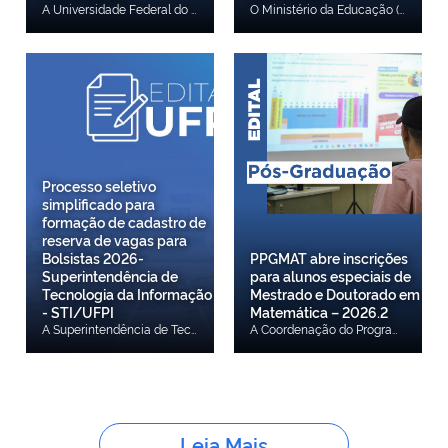
A Universidade Federal do Piauí (UFPI), por meio da Coordenadoria de Seleção e Programas Especiais da Pró-Reitoria de Ensino de Graduação (CSPE/PREG), torna pública a 1ª Chamada da Lista de Espera para cursos de Medicina em Floriano, Inteligência Artificial e Psicologia; confira também o edital com o cronograma de Matrícula Institucional. Acesse a 1ª Chamada da Lista de Espera. Acesse o cronograma de Matrícula Institucional.
O Ministério da Educação (MEC), por meio da Secretaria de Educação Superior (SESu/MEC), em parceria com a Universidade Federal do Piauí (UFPI), anuncia a abertura de submissão de propostas para o Programa Federal de Fomento à Extensão (PROEXT). A presente chamada destina-se a conceder auxílio financeiro a projetos de extensão dos cursos da UFPI que atendam à Resolução CNE/CES no 7/2018. O período de vigência será de 16 meses, com início em 01 de setembro de 2026 e término em 31 de dezembro de 2027. Acesse aqui.
Processo seletivo
simplificado para
formação de cadastro de
reserva de vagas para
Bolsistas 2026-
PPGMAT abre inscrições
Superintendência de
para alunos especiais de
Tecnologia da Informação
Mestrado e Doutorado em
- STI/UFPI
Matemática – 2026.2
A Superintendência de Tecnologia da Informação da Universidade Federal do Piauí, no uso de suas atribuições legais e regimentais, torna pública a abertura de inscrições para formação de cadastro de reserva de vagas e estabelece normas relativas à realização de processo de seleção para participação em programa de Bolsa Estudantil de experiência extracurricular, profissional e/ou complementar, no âmbito da Superintendência de Tecnologia da Informação / STI-UFPI, no campus da UFPI, na cidade de Teresina, conforme disposto no art. 92, da Resolução N.º 177/2012-CEPEX. As inscrições serão feitas, exclusivamente, a partir do dia 03 de agosto de 2026 de 08h00 até às 23h59min do dia 04 de setembro de 2026. O(a) candidato(a) deverá acessar o formulário eletrônico de inscrição, por meio do link: https://forms.gle/LHtegfV9onE8GRzZ8, responder ao questionário e anexar arquivo (único), em formato pdf, da documentação complementar constantes no item 5.6. EDITAL 01/2026 - Bolsistas STI/UFPI
A Coordenação do Programa de Pós-Graduação em Matemática, no uso de suas atribuições, torna pública a abertura de inscrições para o ingresso de alunos especiais no Curso de Mestrado e Doutorado em Matemática para o segundo semestre letivo do ano de 2026, a qual encontra-se em conformidade com o Regimento Interno do PPGMAT. A inscrição do candidato implicará no conhecimento e aceitação das normas e condições estabelecidas neste edital, em relação às quais não poderá alegar desconhecimento. Confira aqui.
Leia Mais