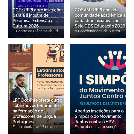
CCE/UFPI abre inscrições
COSAM/UFPI convida
para a II Mostra de
comunidade acadêmica a
Pesquisa, Extensão e
cadastrar iniciativas no
Cultura 2026
Selo ODS Educação 2026
O Centro de Ciências da Educação (CCE) da Universidade Federal do Piauí (UFPI) está com inscrições abertas, de 7 a 19 de agosto, para a II Mostra de Pesquisa, Extensão e Cultura do CCE 2026. O evento será realizado nos dias 26 e 27 de agosto, no Auditório Salomé Cabral, no CCE, em Teresina. Inscreva-se aqui. A iniciativa tem como objetivo promover a integração entre estudantes, docentes, técnicos e a comunidade acadêmica, além de socializar os conhecimentos produzidos nos cursos de graduação e de pós-graduação do Centro de Ciências da Educação. A programação contará com conferência, mesas-redondas, oficinas, exposições, sessões de comunicação científica e atividades artístico-culturais, proporcionando um espaço para a troca de experiências e a divulgação das ações de ensino, pesquisa, extensão e cultura desenvolvidas no CCE. Os participantes que atenderem aos critérios de participação receberão certificado com carga horária de 24 horas.
A Coordenadoria de Sustentabilidade Ambiental da Universidade Federal do Piauí (COSAM/UFPI) convida docentes, discentes, técnico-administrativos e demais integrantes da comunidade acadêmica a participarem do ciclo 2026 do Selo ODS Educação, iniciativa que reconhece e dá visibilidade a projetos, programas, ações e práticas alinhados aos Objetivos de Desenvolvimento Sustentável (ODS) da Agenda 2030, com destaque para o ODS 4 – Educação de Qualidade. O programa busca incentivar as instituições de ensino a incorporarem os ODS às atividades de ensino, pesquisa, extensão e gestão. (Selo ODS IES) Na UFPI, poderão ser cadastradas iniciativas desenvolvidas nas áreas de ensino, pesquisa, extensão ou gestão, contribuindo para evidenciar o impacto das ações institucionais e fortalecer o compromisso da Universidade com a sustentabilidade. O prazo para cadastro das iniciativas na plataforma do Selo ODS Educação segue até 19 de agosto. Para realizar a submissão, é necessário que o participante esteja previamente cadastrado como usuário na plataforma. Os interessados deverão solicitar o cadastro junto à COSAM até 15 de agosto, por meio do e-mail Este endereço de email está sendo protegido de spambots. Você precisa do JavaScript ativado para vê-lo.. No assunto da mensagem, deve constar: "Interesse em Cadastro – Selo ODS Educação". No corpo do e-mail, é necessário informar: Nome completo; E-mail institucional; Número de WhatsApp (com DDD); Categoria (docente, discente ou técnico-administrativo). Após a solicitação, os participantes receberão as orientações para acesso à plataforma, bem como os guias necessários para o cadastramento das iniciativas. Mais informações sobre os critérios de participação, categorias e funcionamento do programa podem ser consultadas no portal oficial do Selo ODS Educação: Selo ODS Educação.
LPT Docente oferta curso
sobre novos letramentos
na formação de
Abertas inscrições para o I
professores de Língua
Simpósio do Movimento
Portuguesa
Juntos contra o HPV
Estão abertas até 7 de agosto as inscrições gratuitas para o curso on-line de curta duração Novos letramentos na formação inicial docente: perspectivas teóricas para futuros professores de Língua Portuguesa da era digital, a ser ministrado pelo doutorando do PPGEL/UFPI, Francisco Carlos Vieira Moura de Araújo. Faça sua inscrição aqui. O objetivo do curso é capacitar futuros professores de Língua Portuguesa, problematizando os deslocamentos teóricos e formativos que envolvem a transição do letramento impresso aos novos letramentos na formação inicial docente, considerando as transformações promovidas pelas Tecnologias Digitais de Informação e Comunicação [TDIC], e refletindo sobre suas implicações para uma formação que leve em conta questões de acessibilidade e a constituição de um novo ethos docente na atual era digital. Mais informações pelo e-mail Este endereço de email está sendo protegido de spambots. Você precisa do JavaScript ativado para vê-lo.. Realização: Projeto de extensão LPT Docente do Laboratório de Leitura e Produção Textual (Colégio Técnico de Floriano/UFPI). Apoio: Núcleo de Pesquisa em Estudos Críticos e Linguagem (NECRIL) e Pró-Reitoria de Extensão e Cultura (PREXC/UFPI)
Estão abertas as inscrições para o I Simpósio do Movimento Juntos contra o HPV: Resultados, Desafios e Perspectivas, que será realizado no dia 18 de setembro, das 8h às 17h, em formato híbrido, com atividades presenciais no Auditório Central da Universidade Estadual do Ceará (UECE), em Fortaleza, e transmissão on-line. O evento reunirá pesquisadores, profissionais da saúde, gestores, estudantes e representantes de instituições nacionais e internacionais para discutir estratégias de enfrentamento ao HPV e ao câncer do colo do útero. A atividade é promovida pela Universidade Federal do Piauí (UFPI), em parceria com o Grupo Mulheres do Brasil. As inscrições podem ser realizadas por meio da plataforma Doity e são voltadas para profissionais da saúde, docentes, pesquisadores, estudantes e demais interessados na temática. O simpósio tem como principal objetivo promover a integração entre ciência, inovação, gestão e participação social, estimulando a troca de experiências, a disseminação do conhecimento científico e a construção de estratégias para acelerar o cumprimento das metas da Organização Mundial da Saúde (OMS) voltadas à eliminação do câncer do colo do útero como problema de saúde pública. A programação contará com conferências, mesas-redondas e apresentações científicas sobre temas estratégicos, entre eles a formação de redes para eliminar o câncer do colo do útero no Brasil, as experiências exitosas do Movimento Juntos contra o HPV, a vacinação contra o HPV, a inovação tecnológica para ampliar o rastreamento da doença, além de debates sobre saúde digital, educação em saúde, interseccionalidades e políticas públicas voltadas à promoção da equidade no cuidado. O evento marca a consolidação do Movimento Juntos contra o HPV, iniciativa que reúne universidades, instituições de pesquisa, gestores públicos e organizações da sociedade civil em torno do fortalecimento das ações de prevenção, vacinação, rastreamento e mobilização social. Entre as instituições parceiras estão a UFPI, UFC, UECE, URCA, UNILAB, UFMG e Harvard University.