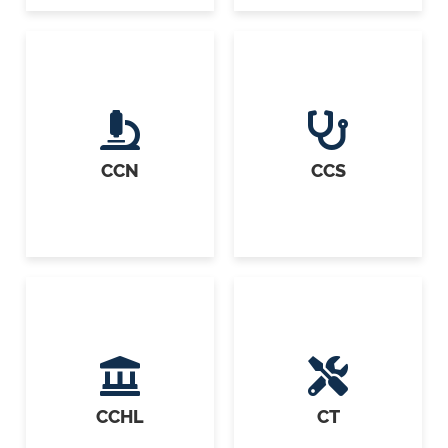
CCN
CCS
CCHL
CT