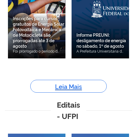
Inscrições para cursos
gratuitos de Energia Solar
Fotovoltaica e Mecânica
de Motocicleta são
Informe PREUNI:
prorrogadas até 3 de
desligamento de energia
agosto
no sábado, 1º de agosto
Foi prorrogado o período de inscrições para os cursos gratuitos de Energia Solar Fotovoltaica e Mecânica de Motocicleta, ofertados pelo projeto de extensão Acredita no Primeiro Passo – Qualifique-se e Empreenda. A alteração foi oficializada por meio da Errata nº 01 do Edital nº 17/2026. Com a mudança, os interessados poderão se inscrever até o dia 3 de agosto de 2026, por meio de formulário eletrônico, disponível aqui. Também foram atualizadas as demais etapas do cronograma: o resultado preliminar será divulgado em 17 de agosto, o período para recursos ocorrerá em 18 de agosto, o resultado final será publicado em 19 de agosto e o início das formações está previsto para 31 de agosto de 2026. Os cursos são destinados a pessoas com idade entre 16 e 65 anos, inscritas no Cadastro Único para Programas Sociais do Governo Federal (CadÚnico), residentes em Teresina e municípios vizinhos, que atendam aos critérios estabelecidos no edital. Ao todo, estão sendo ofertadas 360 vagas, sendo 60 para o curso de Energia Solar Fotovoltaica e 300 para o curso de Mecânica de Motocicleta. As capacitações serão realizadas presencialmente, com aulas teóricas no período noturno e atividades práticas aos sábados, no Centro de Tecnologia da UFPI e na Escola da Câmara Municipal de Teresina. Os interessados devem realizar a inscrição gratuitamente por meio do formulário eletrônico e anexar a documentação exigida no edital: CPF, RG, comprovante de residência, comprovante de escolaridade e Número de Identificação Social (NIS). Acesse aqui o edital. Acesse aqui a retificação do cronograma.
A Prefeitura Universitária da Universidade Federal do Piauí (PREUNI/UFPI) comunica o desligamento das Subestações Abrigadas 02 e 07 do CMPP, no dia 1º de agosto (sábado), das 8h às 12h, para manutenção preventiva.Setores afetados: Todo o CCE
Leia Mais
Editais
- UFPI