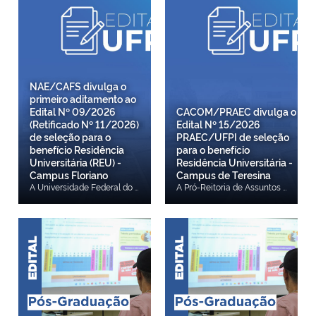
NAE/CAFS divulga o
primeiro aditamento ao
Edital Nº 09/2026
CACOM/PRAEC divulga o
(Retificado Nº 11/2026)
Edital Nº 15/2026
de seleção para o
PRAEC/UFPI de seleção
benefício Residência
para o benefício
Universitária (REU) -
Residência Universitária -
Campus Floriano
Campus de Teresina
A Universidade Federal do Piauí (UFPI), por meio da Pró-Reitoria de Assuntos Estudantis e Comunitários (PRAEC) e da Coordenadoria de Assistência Comunitária (CACOM), torna público o primeiro aditamento referente ao Edital Nº 09/2026 PRAEC/UFPI (Retificado Nº 11/2026) SELEÇÃO DE ESTUDANTES PARA O BENEFÍCIO RESIDÊNCIA UNIVERSITÁRIA (REU)- Campus Amílcar Ferreira Sobral (Floriano) que tem por objetivo ajustar o Item 9.4 CRONOGRAMA. Confira aqui o Aditamento
A Pró-Reitoria de Assuntos Estudantis e Comunitários (PRAEC), por meio da Coordenadoria de Assistência Comunitária (CACOM), responsável pela coordenação, execução e acompanhamento dos Programas que integram as ações de assistência estudantil da Universidade Federal do Piauí (UFPI), estabelecem neste Edital as normas e critérios para seleção de candidatos/as ao benefício Residência Universitária (REU) do Campus Ministro Petrônio Portella - Teresina. Confira aqui.