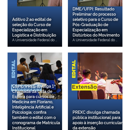
DME/UFPI: Resultado
Preliminar do processo
Aditivo 2 ao edital de
seletivo para o Curso de
seleção do Curso de
Pós-Graduação de
Especialização em
Especialização em
Logística e Distribuição
Distúrbios do Movimento
A Universidade Federal do Piauí (UFPI), por meio da Pró-Reitoria de Ensino de Pós-Graduação e do Centro de Tecnologia, torna públicas a PRORROGAÇÃO DO PERÍODO DE INSCRIÇÕES E A ALTERAÇÃO DO CRONOGRAMA DE ATIVIDADES, conforme anexo, relativo à seleção para o CURSO DE PÓS-GRADUÇÃO DE ESPECIALIZAÇÃO EM LOGÍSTICA E DISTRIBUIÇÃO, aprovado através da Resolução no 897 – CEPEX/UFPI, de 29/09/2025, a ser realizado pela UFPI. Mais informações pelo e-mail: Este endereço de email está sendo protegido de spambots. Você precisa do JavaScript ativado para vê-lo. ou pelo telefone (86) 99981-4730/9533-9410/3237-2212. Confira aqui.
A Universidade Federal do Piauí (UFPI), por meio do Departamento de Medicina Especializada (DME), torna público o Resultado Preliminar da Análise Do Currículo, Prova Teórica e Entrevista do processo seletivo para vaga do Curso de Pós-Graduação de Especialização em Distúrbios do Movimento, APLICAÇÃO DE TOXINA BOTULÍNICA E ESTIMULAÇÃO CEREBRAL PROFUNDA (DBS) - EDITAL UFPI No 01, DE 10 DE JULHO DE 2026. Confira o resultado preliminar.
CSPE/PREG divulga 1ª
Chamada da Lista de
Espera para cursos de
Medicina em Floriano,
Inteligência Artificial e
Psicologia; confira
PREXC divulga chamada
também o edital com o
pública institucional para
cronograma de Matrícula
apoio à inserção curricular
Institucional
da extensão