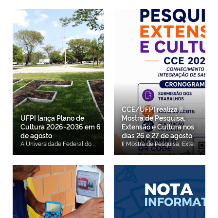
CCE/UFPI realiza II
UFPI lança Plano de
Mostra de Pesquisa,
Cultura 2026-2036 em 6
Extensão e Cultura nos
de agosto
dias 26 e 27 de agosto
A Universidade Federal do Piauí (UFPI) realiza, no dia 6 de agosto, às 15h, no Salão Nobre da Reitoria, o lançamento oficial do Plano de Cultura da UFPI 2026-2036. Elaborado pela Coordenadoria de Cultura e Cidadania da Pró-Reitoria de Extensão e Cultura (COCC/PREXC), o documento estabelece as diretrizes para consolidar a cultura como política institucional permanente da Universidade, promovendo o planejamento, a continuidade e o monitoramento das ações culturais desenvolvidas na Instituição. O Plano de Cultura busca integrar iniciativas de ensino, pesquisa, extensão e inovação, orientando o desenvolvimento de ações voltadas à valorização da diversidade cultural, da memória, do patrimônio institucional e das manifestações artísticas presentes nos diferentes campi da UFPI. O lançamento representa a consolidação da política cultural da Universidade e integra o conjunto de instrumentos estruturantes incentivados pelo Ministério da Cultura para fortalecer a institucionalização da cultura nas universidades brasileiras. Além do Plano de Cultura, esse processo contempla a Política de Cultura da UFPI, instituída pela Resolução CEPEX/UFPI nº 1.037, de 18 de junho de 2026, e a regulamentação do Notório Saber em Artes, Ofícios e Cultura Popular ou Tradicional, estabelecida pela Resolução CONSUN/UFPI nº 401, de 23 de janeiro de 2026. A Resolução do Notório Saber institui o reconhecimento de mestres e mestras da cultura popular e tradicional, valorizando seus conhecimentos e possibilitando sua participação em atividades de ensino, pesquisa e extensão da Universidade. A normativa também reconhece os saberes tradicionais em igualdade de legitimidade com os saberes acadêmicos, fortalecendo a preservação, a transmissão e a difusão das culturas populares e ampliando o diálogo entre a UFPI e as comunidades detentoras desses conhecimentos. A elaboração do Plano de Cultura foi construída de forma participativa, envolvendo docentes, técnico-administrativos, estudantes, representantes de grupos culturais, artistas, agentes da sociedade civil e gestores da Universidade. O processo incluiu o mapeamento das potencialidades culturais e das demandas institucionais nos campi de Teresina, Picos, Floriano e Bom Jesus. O documento está estruturado em quatro eixos estratégicos: Memória, Patrimônio Material e Imaterial; Fomento, Produção e Difusão Cultural; Cultura, Identidade e Diversidade; e Formação, Pesquisa e Extensão em Cultura. Entre as principais metas estão a ampliação de editais e bolsas voltados à área cultural, o fortalecimento dos grupos artísticos da Universidade, a preservação da memória institucional, a valorização das culturas populares e tradicionais e o incentivo à participação da comunidade universitária na formulação, execução e acompanhamento das políticas culturais. Integrado ao Plano de Desenvolvimento Institucional (PDI) da UFPI e alinhado às diretrizes do Sistema Nacional de Cultura, o Plano de Cultura 2026-2036 estabelece bases para transformar ações culturais isoladas em uma política universitária permanente, democrática e inclusiva.
II Mostra de Pesquisa, Extensão e Cultura O Centro de Ciências da Educação da Universidade Federal do Piauí (CCE/UFPI) realizará, nos dias 26 e 27 de agosto, a II Mostra de Pesquisa, Extensão e Cultura com o tema "conhecimento e integração de saberes". O evento tem como objetivo promover a integração e dar visibilidade às ações de pesquisa, extensão e cultura desenvolvidas pela comunidade acadêmica, fortalecendo o intercâmbio de experiências entre docentes, técnicos administrativos e discentes. A submissão de trabalhos está aberta até 19 de agosto e é destinada à comunidade acadêmica do CCE. Os trabalhos aprovados terão o resultado divulgado até o dia 24 de agosto e serão apresentados durante a programação da Mostra. Os interessados podem consultar as orientações para submissão por meio do QR Code disponível no material de divulgação ou acessar o perfil oficial do CCE no Instagram, @cce_ufpi, onde também estão disponíveis mais informações sobre o evento.